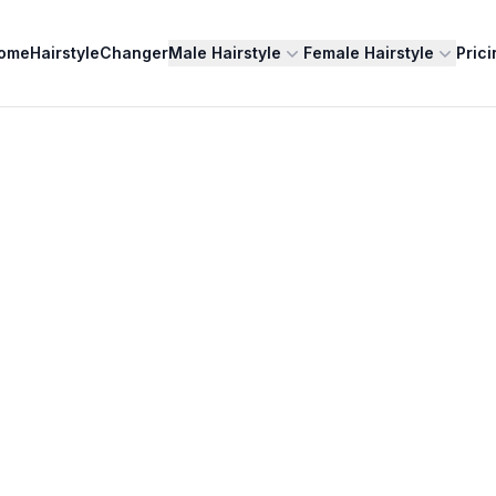
ome
HairstyleChanger
Male Hairstyle
Female Hairstyle
Prici