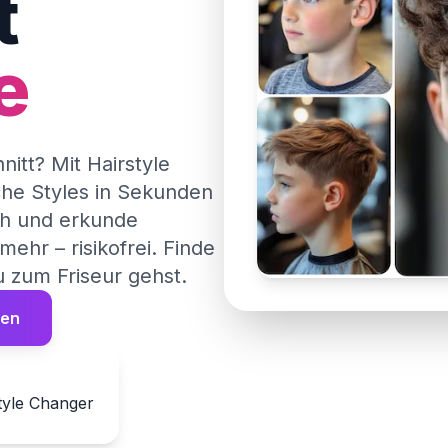
t
e
itt? Mit Hairstyle
che Styles in Sekunden
ch und erkunde
ehr – risikofrei. Finde
 zum Friseur gehst.
ren
tyle Changer