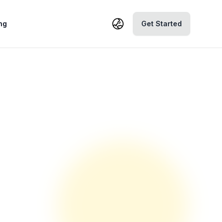
ng
Get Started